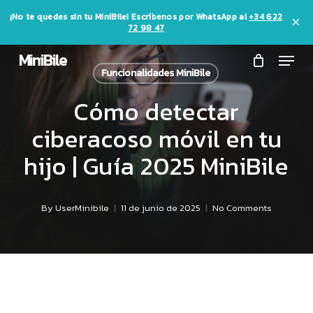
Skip
¡No te quedes sin tu MiniBile! Escríbenos por WhatsApp al
+34 622
×
72 98 47
Close
Cart
to
Cart
Menu
MiniBile
main
Funcionalidades MiniBile
content
Cómo detectar
ciberacoso móvil en tu
hijo | Guía 2025 MiniBile
By
UserMinibile
11 de junio de 2025
No Comments