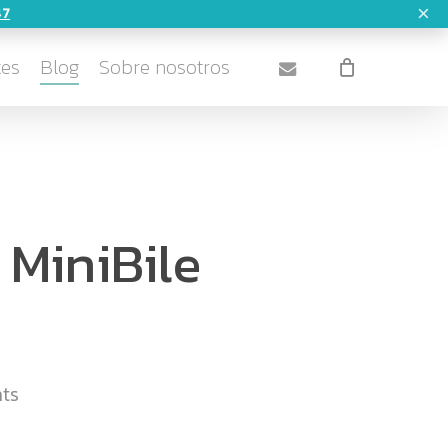
×
47
Close
email
Cart
tes
Blog
Sobre nosotros
 MiniBile
ts