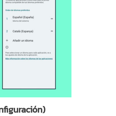
No hay productos en el carrito.
Go To Shop
nfiguración)