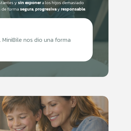
antes y
sin exponer
a los hijos demasiado
s de forma
segura
,
progresiva
y
responsable
.
 MiniBile nos dio una forma