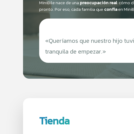
MiniBile
nace de una
preocupación real
: cómo da
pronto. Por eso, cada familia que
confía
en
MiniBi
⭐
⭐
⭐
⭐
⭐
«Queríamos que nuestro hijo tuvier
tranquila de empezar.»
Tienda