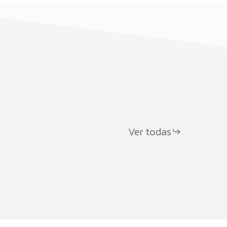
Funcionalidades
MiniBile
Prohibición de redes
Ver todas
sociales a menores de
niños:
16 en España: qué
ejor
significa y cómo
prepararse