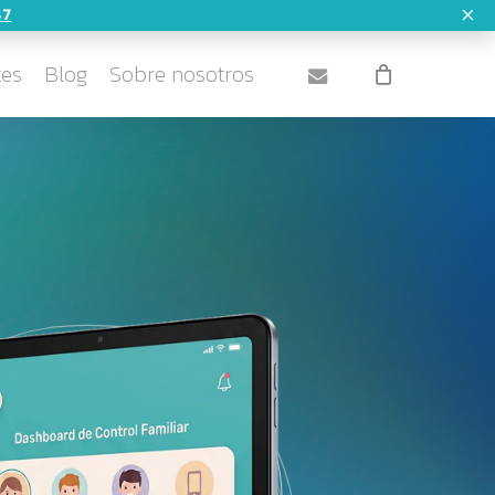
×
8 47
Close
email
Cart
tes
Blog
Sobre nosotros