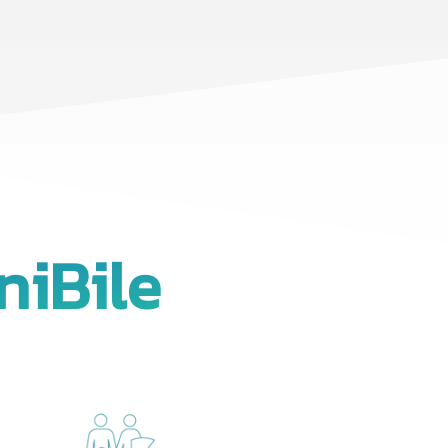
niBile
No hay productos en el carrito.
Go To Shop