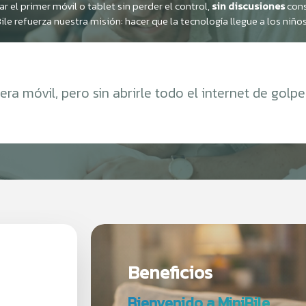
r el primer móvil o
tablet
sin perder el control,
sin discusiones
const
¡Recibir mi descuento!
le
refuerza nuestra misión: hacer que la tecnología llegue a los niño
a móvil, pero sin abrirle todo el internet de golpe.
Beneficios
Bienvenido a MiniBile